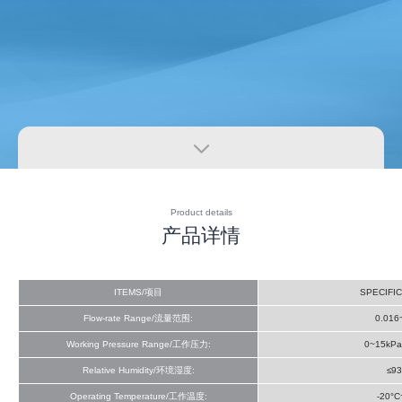

Product details
产品详情
ITEMS/项目
SPECIFI
Flow-rate Range/流量范围:
0.016
Working Pressure Range/工作压力:
0~15kPa
Relative Humidity/环境湿度:
≤9
Operating Temperature/工作温度:
-20°C