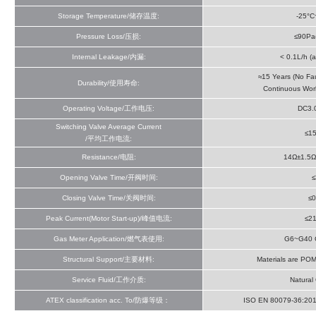
Storage Temperature/储存温度:
-25°C
Pressure Loss/压损:
≤90Pa(
Internal Leakage/内漏:
< 0.1L/h (
≈15 Years (No Fa
Durability/使用寿命:
Continuous Work
Operating Voltage/工作电压:
DC3.
Switching Valve Average Current
≤1
/平均工作电流:
Resistance/电阻:
14Ω±1.5Ω
Opening Valve Time/开阀时间:
≤
Closing Valve Time/关阀时间:
≤0
Peak Current(Motor Start-up)/峰值电流:
≤2
Gas Meter Application/燃气表使用:
G6~G40 G
Structural Support/主要材料:
Materials are POM
Service Fluid/工作介质:
Natural
ATEX classification acc. To/防爆等级：
ISO EN 80079-36:2016