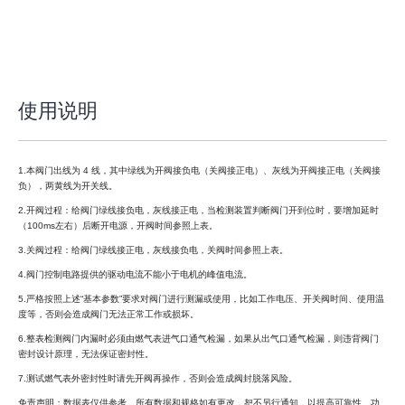
使用说明
1.本阀门出线为 4 线，其中绿线为开阀接负电（关阀接正电）、灰线为开阀接正电（关阀接
负），两黄线为开关线。
2.开阀过程：给阀门绿线接负电，灰线接正电，当检测装置判断阀门开到位时，要增加延时
（100ms左右）后断开电源，开阀时间参照上表。
3.关阀过程：给阀门绿线接正电，灰线接负电，关阀时间参照上表。
4.阀门控制电路提供的驱动电流不能小于电机的峰值电流。
5.严格按照上述“基本参数”要求对阀门进行测漏或使用，比如工作电压、开关阀时间、使用温
度等，否则会造成阀门无法正常工作或损坏。
6.整表检测阀门内漏时必须由燃气表进气口通气检漏，如果从出气口通气检漏，则违背阀门
密封设计原理，无法保证密封性。
7.测试燃气表外密封性时请先开阀再操作，否则会造成阀封脱落风险。
免责声明：数据表仅供参考。所有数据和规格如有更改，恕不另行通知，以提高可靠性、功