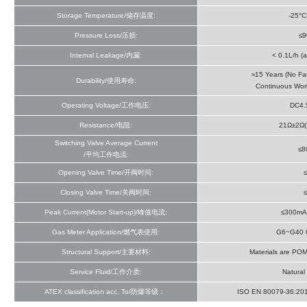
Storage Temperature/储存温度:
-25°
Pressure Loss/压损:
≤9
Internal Leakage/内漏:
< 0.1L/h (
≈15 Years (No Fa
Durability/使用寿命:
Continuous Wor
Operating Voltage/工作电压:
DC4.
Resistance/电阻:
21Ω±2Ω(
Switching Valve Average Current
≤8
/平均工作电流:
Opening Valve Time/开阀时间:
Closing Valve Time/关阀时间:
Peak Current(Motor Start-up)/峰值电流:
≤300mA
Gas Meter Application/燃气表使用:
G6~G40 
Structural Support/主要材料:
Materials are POM
Service Fluid/工作介质:
Natura
ATEX classification acc. To/防爆等级：
ISO EN 80079-36:2016