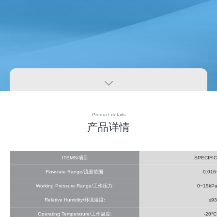

Product details
产品详情
ITEMS/项目
SPECIFI
Flow-rate Range/流量范围:
0.016
Working Pressure Range/工作压力:
0~15kPa
Relative Humidity/环境湿度:
≤9
Operating Temperature/工作温度:
-20°