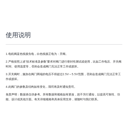
使用说明
1.电机阀蓝色线接负电，白色线接正电为：开阀。
2.严格按照上述“技术标准及参数”要求对阀门进行密封性测试或使用，比如工作电压、开关阀
时间、使用温度等，否则会造成阀门无法正常工作或损坏。
3.开关阀时，施加在阀门两端的电压不得超过2.5V～5.5V范围，否则会造成阀门无法正常工
作或损坏。
4.此阀门的参数及结构如有变化，我司将及时通知贵司。
免责声明：数据表仅供参考。所有数据和规格如有更改，恕不另行通知，以提高可靠性、功
能、设计或其他方面。有关详细规格和具体应用支持，请随时与我们联系。