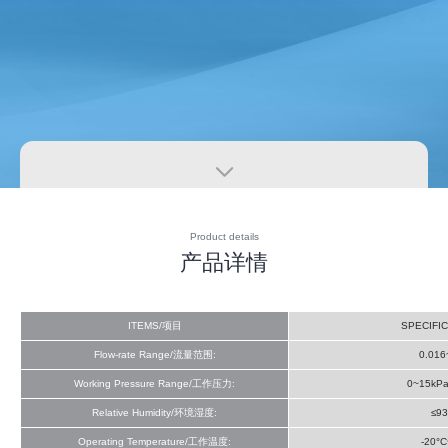

Product details
产品详情
ITEMS/项目
SPECIFI
Flow-rate Range/流量范围:
0.016
Working Pressure Range/工作压力:
0~15kPa
Relative Humidity/环境湿度:
≤9
Operating Temperature/工作温度:
-20°