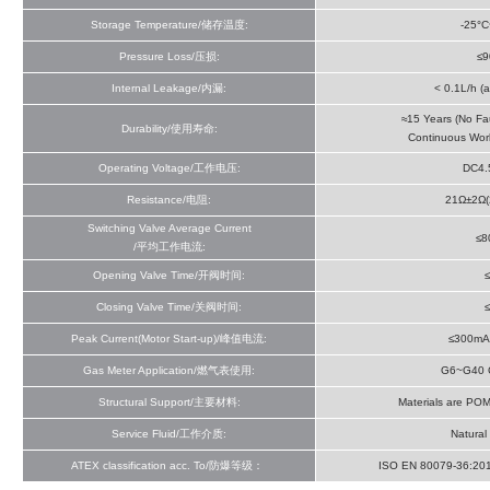
Storage Temperature/储存温度:
-25°
Pressure Loss/压损:
≤9
Internal Leakage/内漏:
< 0.1L/h (
≈15 Years (No Fa
Durability/使用寿命:
Continuous Wor
Operating Voltage/工作电压:
DC4.
Resistance/电阻:
21Ω±2Ω(
Switching Valve Average Current
≤8
/平均工作电流:
Opening Valve Time/开阀时间:
Closing Valve Time/关阀时间:
Peak Current(Motor Start-up)/峰值电流:
≤300mA
Gas Meter Application/燃气表使用:
G6~G40 
Structural Support/主要材料:
Materials are POM
Service Fluid/工作介质:
Natura
ATEX classification acc. To/防爆等级：
ISO EN 80079-36:2016