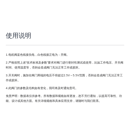
使用说明
1.电机阀蓝色线接负电，白色线接正电为：开阀。
2.严格按照上述“技术标准及参数”要求对阀门进行密封性测试或使用，比如工作电压、开关阀
时间、使用温度等，否则会造成阀门无法正常工作或损坏。
3.开关阀时，施加在阀门两端的电压不得超过2.5V～5.5V范围，否则会造成阀门无法正常工
作或损坏。
4.此阀门的参数及结构如有变化，我司将及时通知贵司。
免责声明：数据表仅供参考。所有数据和规格如有更改，恕不另行通知，以提高可靠性、功
能、设计或其他方面。有关详细规格和具体应用支持，请随时与我们联系。